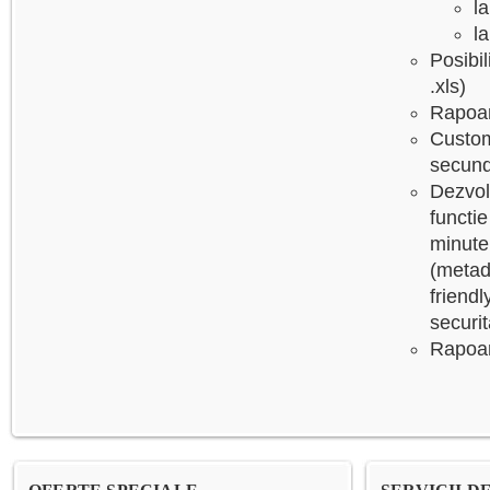
l
la
Posibil
.xls)
Rapoar
Customi
secund
Dezvolt
functie
minute 
(metad
friendl
securit
Rapoart