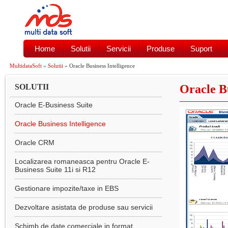
Home
Solutii
Servicii
Produse
Suport
MultidataSoft
»
Solutii
» Oracle Business Intelligence
SOLUTII
Oracle Bu
Oracle E-Business Suite
Oracle Business Intelligence
Oracle CRM
Localizarea romaneasca pentru Oracle E-
Business Suite 11i si R12
Gestionare impozite/taxe in EBS
Dezvoltare asistata de produse sau servicii
Schimb de date comerciale in format