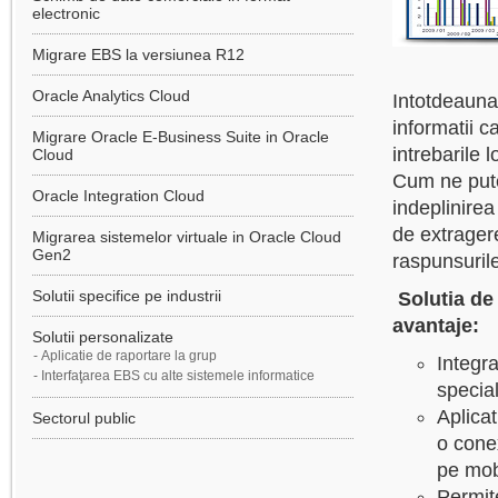
electronic
Migrare EBS la versiunea R12
Oracle Analytics Cloud
Intotdeauna 
informatii c
Migrare Oracle E-Business Suite in Oracle
intrebarile 
Cloud
Cum ne pute
Oracle Integration Cloud
indeplinirea
de extragere
Migrarea sistemelor virtuale in Oracle Cloud
Gen2
raspunsurile
Solutii specifice pe industrii
Solutia de
avantaje:
Solutii personalizate
-
Aplicatie de raportare la grup
Integr
-
Interfaţarea EBS cu alte sistemele informatice
specia
Aplica
Sectorul public
o conex
pe mobi
Permite