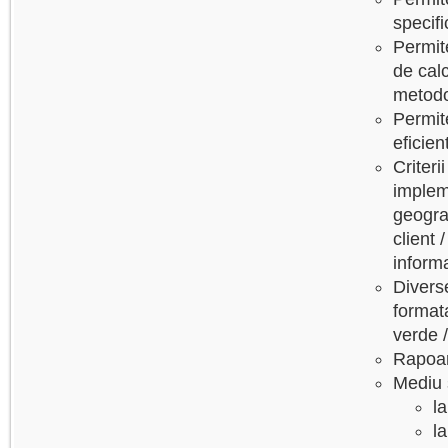
specifi
Permit
de calc
metodo
Permit
eficien
Criteri
impleme
geograf
client 
informa
Diverse
format
verde /
Rapoart
Mediu 
l
la